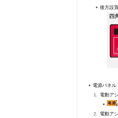
後方設
電源パネル
電動アシ
電動ア