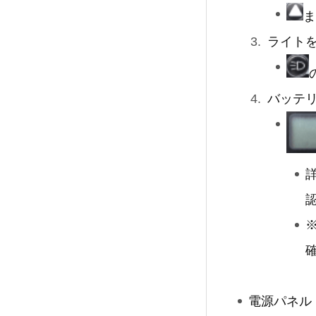
ま
ライト
バッテ
電源パネル